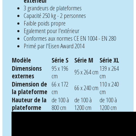
extérieur
3 grandeurs de plateformes
Capacité 250 kg - 2 personnes
Faible poids propre
Egalement pour l'extérieur
Conformes aux normes CE EN 1004 - EN 280
Primé par l'Eisen Award 2014
Modèle
Série S
Série M
Série XL
Dimensions
95 x 196
139 x 264
95 x 264 cm
externes
cm
cm
Dimension de
66 x 172
110 x 240
66 x 240 cm
la plateforme
cm
cm
Hauteur de la
de 100 à
de 100 à
de 100 à
plateforme
800 cm
1200 cm
1200 cm