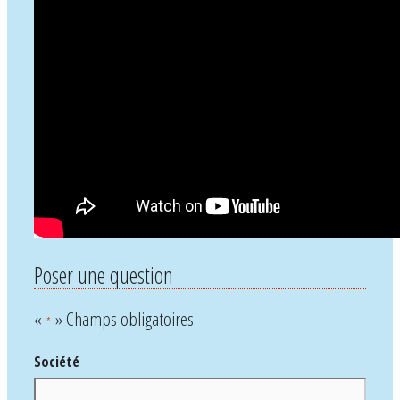
Poser une question
«
» Champs obligatoires
*
Société