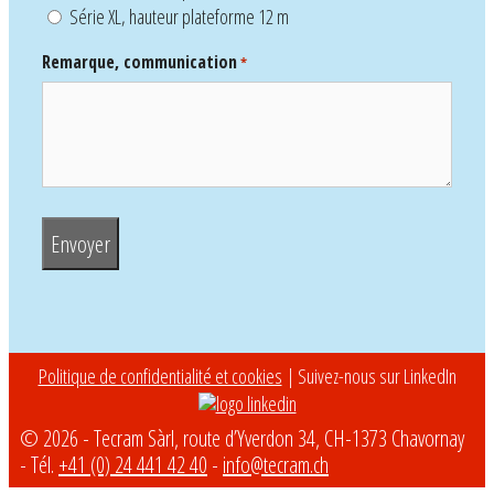
Série XL, hauteur plateforme 12 m
Remarque, communication
*
Politique de confidentialité et cookies
| Suivez-nous sur LinkedIn
© 2026 - Tecram Sàrl, route d’Yverdon 34, CH-1373 Chavornay
- Tél.
+41 (0) 24 441 42 40
-
info@tecram.ch