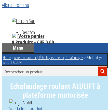
Aller au contenu
Deutsch
Votre panier
0 Produits -
CHF
0.00
Menu
Home
>
Accès en hauteur | Échelles, escabeaux, échafaudages
>
Echafaudage
roulant ALULIFT
Echafaudage roulant ALULIFT à
plateforme motorisée
Voir la fiche produit