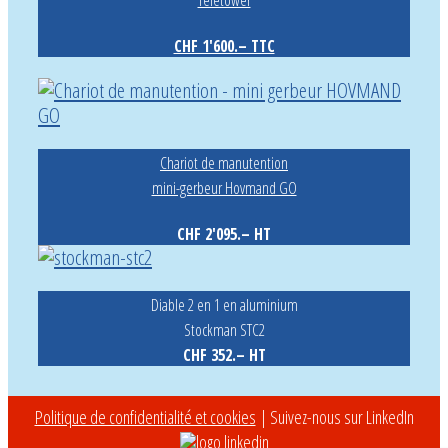
CHF 1'600.– TTC
Chariot de manutention
mini-gerbeur Hovmand GO
CHF 2'095.– HT
Diable 2 en 1 en aluminium
Stockman STC2
CHF 352.– HT
Politique de confidentialité et cookies
| Suivez-nous sur LinkedIn