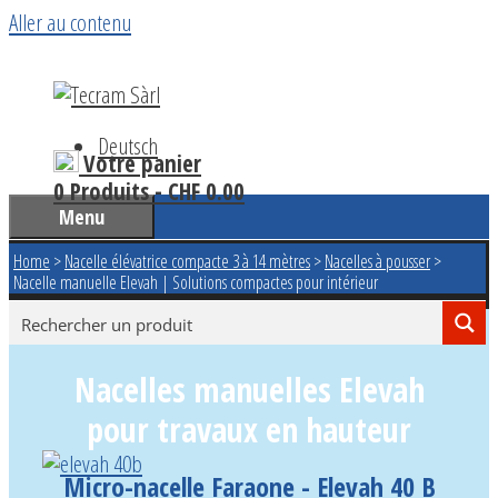
Aller au contenu
Deutsch
Votre panier
0 Produits -
CHF
0.00
Menu
Home
>
Nacelle élévatrice compacte 3 à 14 mètres
>
Nacelles à pousser
>
Nacelle manuelle Elevah | Solutions compactes pour intérieur
Nacelles manuelles Elevah
pour travaux en hauteur
Micro-nacelle Faraone - Elevah 40 B