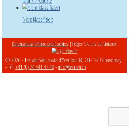
Munk-Produkte
Nicht klassifiziert
Datenschutzrichtlinie und Cookies
| Folgen Sie uns auf LinkedIn
© 2026 - Tecram Sàrl, route d’Yverdon 34, CH-1373 Chavornay
- Tél.
+41 (0) 24 441 42 40
-
info@tecram.ch