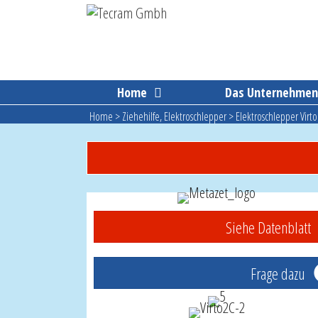
Skip
to
content
Home
Das Unternehme
Home
>
Ziehehilfe, Elektroschlepper
>
Elektroschlepper Virto
Siehe Datenblatt
Frage dazu