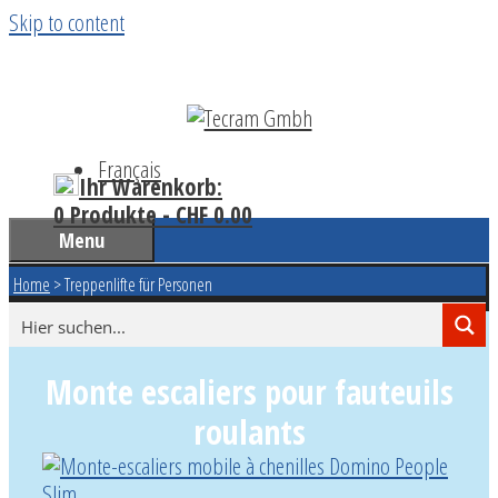
Skip to content
Français
Ihr Warenkorb:
0 Produkte -
CHF
0.00
Menu
Home
>
Treppenlifte für Personen
Monte escaliers pour fauteuils
roulants