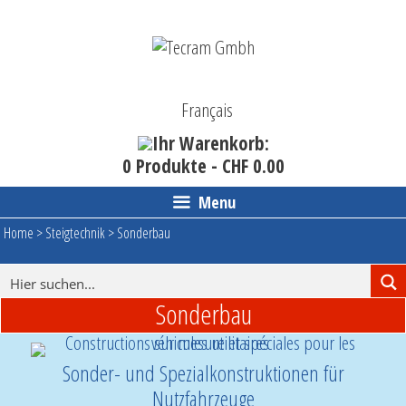
Skip
to
content
Français
Ihr Warenkorb:
0 Produkte -
CHF
0.00
Menu
Home
>
Steigtechnik
>
Sonderbau
Sonderbau
Sonder- und Spezialkonstruktionen für
Nutzfahrzeuge