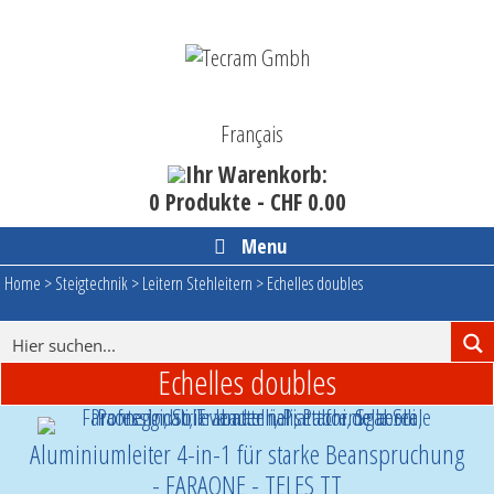
Skip
to
content
Français
Ihr Warenkorb:
0 Produkte -
CHF
0.00
Menu
Home
>
Steigtechnik
>
Leitern Stehleitern
>
Echelles doubles
Echelles doubles
Aluminiumleiter 4-in-1 für starke Beanspruchung
- FARAONE - TELES TT