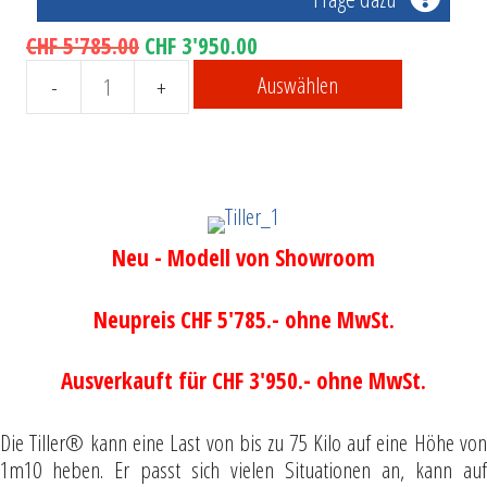
Ursprünglicher
Aktueller
CHF
5'785.00
CHF
3'950.00
Preis
Preis
Auswählen
Elektrische
war:
ist:
Sackkarren
CHF 5'785.00
CHF 3'950.00.
Tiller
Menge
Neu - Modell von Showroom
Neupreis CHF 5'785.- ohne MwSt.
Ausverkauft für CHF 3'950.- ohne MwSt.
Die Tiller® kann eine Last von bis zu 75 Kilo auf eine Höhe von
1m10 heben. Er passt sich vielen Situationen an, kann auf