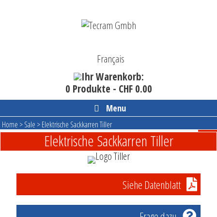
Skip
to
content
Français
Ihr Warenkorb:
0 Produkte -
CHF
0.00
Menu
Home
>
Sale
>
Elektrische Sackkarren Tiller
Elektrische Sackkarren Tiller
Siehe Datenblatt
Frage dazu