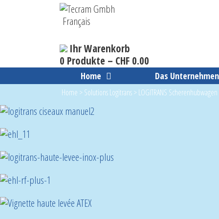
Skip
to
Français
content
Ihr Warenkorb
0 Produkte –
CHF
0.00
Home
Das Unternehme
Home
>
Solutions Logitrans
>
LOGITRANS Scherenhubwagen