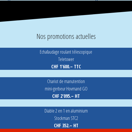
Nos promotions actuelles
Echafaudage roulant télescopique
Teletower
CHF 1'600.– TTC
Chariot de manutention
mini-gerbeur Hovmand GO
CHF 2'095.– HT
Diable 2 en 1 en aluminium
Stockman STC2
CHF 352.– HT