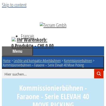
Skip to content
Français
Ihr Warenkorb:
0 Produkte -
CHF
0.00
Menu
Home
>
Leichte und kompakte Arbeitsbühnen
>
Kommissionierbühnen
>
Kommissionierbühnen – Faraone – Serie Elevah 40 Move Picking
Kommissionierbühnen -
Faraone - Serie ELEVAH 40
MOVE PICKING