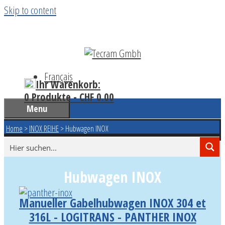
Skip to content
Français
Ihr Warenkorb:
0 Produkte -
CHF
0.00
Menu
Home
>
INOX REIHE
>
Hubwagen INOX
Hubwagen INOX
Manueller Gabelhubwagen INOX 304 et
316L - LOGITRANS - PANTHER INOX