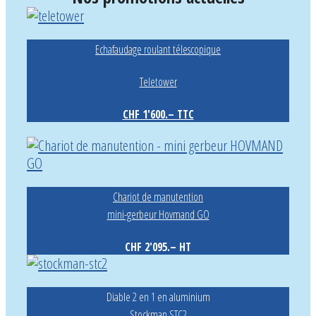
Echafaudage roulant télescopique
Teletower
CHF 1'600.– TTC
Chariot de manutention
mini-gerbeur Hovmand GO
CHF 2'095.– HT
Diable 2 en 1 en aluminium
Stockman STC2