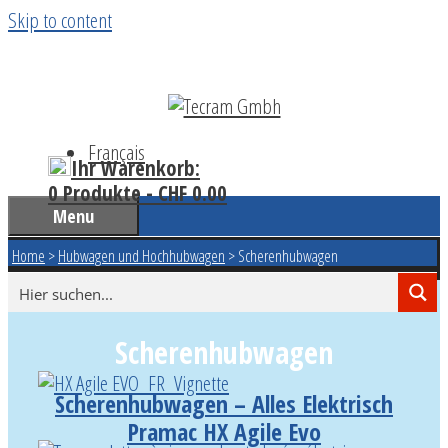
Skip to content
Français
Ihr Warenkorb:
0 Produkte -
CHF
0.00
Menu
Home
>
Hubwagen und Hochhubwagen
>
Scherenhubwagen
Scherenhubwagen
Scherenhubwagen – Alles Elektrisch
Pramac HX Agile Evo