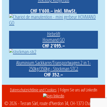
CHF 1'600.– inkl. MwSt.
Hebelift
Hovmand GO
CHF 2'095.–
Aluminium Sackkarre/Transportwagen 2 in 1-
250kg/350kg - Stockman STC2
CHF 352.–
Datenschutzrichtlinie und Cookies
| Folgen Sie uns auf LinkedIn
© 2026 - Tecram Sàrl, route d’Yverdon 34, CH-1373 Chavornay