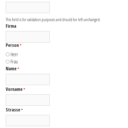
This field is for validation purposes and should be left unchanged.
Firma
Person
*
Herr
Frau
Name
*
Vorname
*
Strasse
*