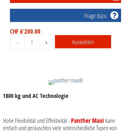
Frage dazu
CHF
6'200.00
Auswählen
Elektro-
Gabelhubwagen
AC-
Technologie
-1800
Kg
-
1800 kg und AC Technologie
LOGITRANS
-
PANTHER
MAXI
Hohe Flexibilität und Effektivität -
Panther Maxi
kann
Menge
einfach und geräuschlos viele unterschiedliche Typen von