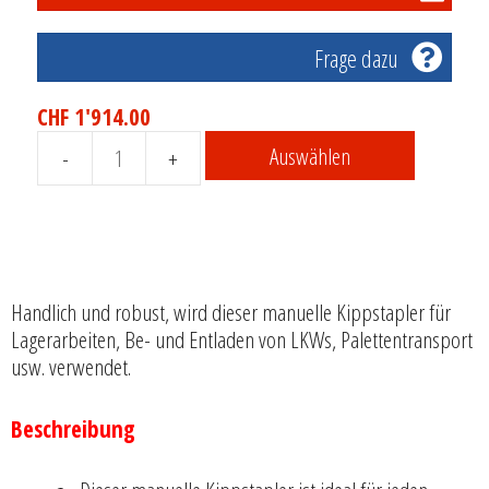
Frage dazu
CHF
1'914.00
Auswählen
Manueller
Kippstapler
-
800
kg
-
Handlich und robust, wird dieser manuelle Kippstapler für
Stockman
Lagerarbeiten, Be- und Entladen von LKWs, Palettentransport
LTO892
usw. verwendet.
Menge
Beschreibung