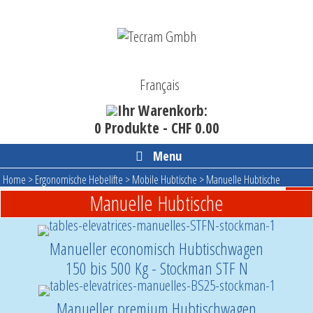
Skip
to
content
Français
Ihr Warenkorb:
0 Produkte -
CHF
0.00
Menu
Home
>
Ergonomische Hebelifte
>
Mobile Hubtische
>
Manuelle Hubtische
Manuelle Hubtische
Manueller economisch Hubtischwagen
150 bis 500 Kg - Stockman STF N
Manueller premium Hubtischwagen