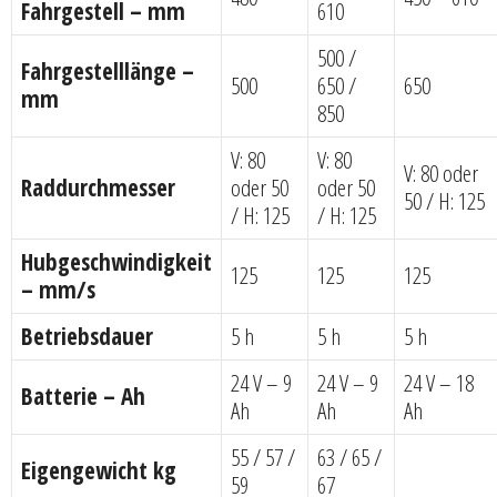
Fahrgestell – mm
610
500 /
Fahrgestelllänge –
500
650 /
650
mm
850
V: 80
V: 80
V: 80 oder
Raddurchmesser
oder 50
oder 50
50 / H: 125
/ H: 125
/ H: 125
Hubgeschwindigkeit
125
125
125
– mm/s
Betriebsdauer
5 h
5 h
5 h
24 V – 9
24 V – 9
24 V – 18
Batterie – Ah
Ah
Ah
Ah
55 / 57 /
63 / 65 /
Eigengewicht kg
59
67