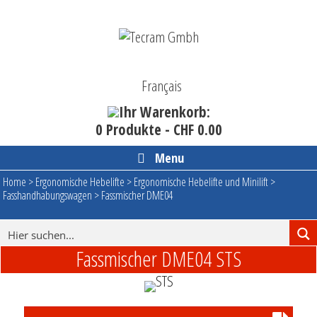
Skip
to
content
Français
Ihr Warenkorb:
0 Produkte -
CHF
0.00
Menu
Home
>
Ergonomische Hebelifte
>
Ergonomische Hebelifte und Minilift
>
Fasshandhabungswagen
>
Fassmischer DME04
Fassmischer DME04 STS