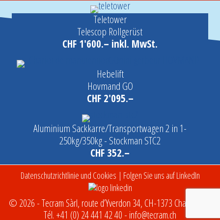
Teletower
Telescop Rollgerüst
CHF 1'600.– inkl. MwSt.
Hebelift
Hovmand GO
CHF 2'095.–
Aluminium Sackkarre/Transportwagen 2 in 1-
250kg/350kg - Stockman STC2
CHF 352.–
Datenschutzrichtlinie und Cookies
| Folgen Sie uns auf LinkedIn
© 2026 - Tecram Sàrl, route d’Yverdon 34, CH-1373 Chavornay -
Tél.
+41 (0) 24 441 42 40
-
info@tecram.ch