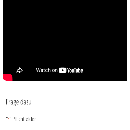
Frage dazu
"
" Pflichtfelder
*