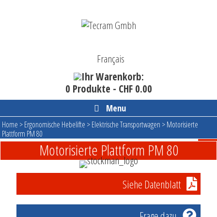
Skip
to
content
Français
Ihr Warenkorb:
0 Produkte -
CHF
0.00
Menu
Home
>
Ergonomische Hebelifte
>
Elektrische Transportwagen
>
Motorisierte
Plattform PM 80
Motorisierte Plattform PM 80
Siehe Datenblatt
Frage dazu